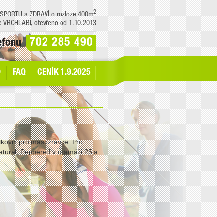
2
PORTU a ZDRAVÍ o rozloze 400m
ve VRCHLABÍ, otevřeno od 1.10.2013
702 285 490
lefonu
D
FAQ
CENÍK 1.9.2025
ílkovin pro masožravce. Pro
atural, Peppered v gramáži 25 a