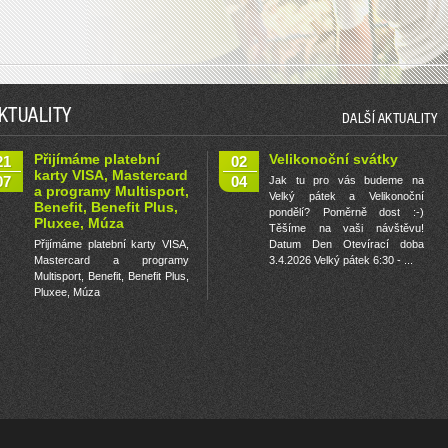
KTUALITY
DALŠÍ AKTUALITY
Přijímáme platební
Velikonoční svátky
21
02
karty VISA, Mastercard
07
04
Jak tu pro vás budeme na
a programy Multisport,
Velký pátek a Velikonoční
Benefit, Benefit Plus,
pondělí? Poměrně dost :-)
Pluxee, Múza
Těšíme na vaši návštěvu!
Přijímáme platební karty VISA,
Datum Den Otevírací doba
Mastercard a programy
3.4.2026 Velký pátek 6:30 - ...
Multisport, Benefit, Benefit Plus,
Pluxee, Múza