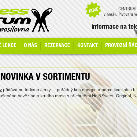
CENTRUM S
v areálu Pivovaru 
informace na te
É LEKCE
O NÁS
REZERVACE
KONTAKT
PROVOZNÍ ŘÁ
- NOVINKA V SORTIMENTU
y
přidáváme Indiana Jerky ... pořádný kus energie a porce kvalitních b
 sušeného hovězího a krutího masa s příchutěmi Hot&Sweet, Original, N