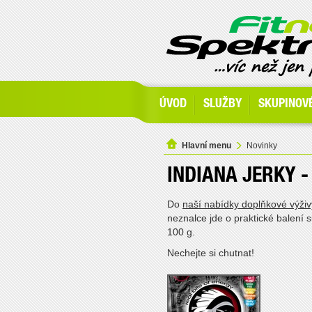
ÚVOD
SLUŽBY
SKUPINOV
Hlavní menu
Novinky
INDIANA JERKY 
Do
naší nabídky doplňkové výživ
neznalce jde o praktické balení
100 g.
Nechejte si chutnat!