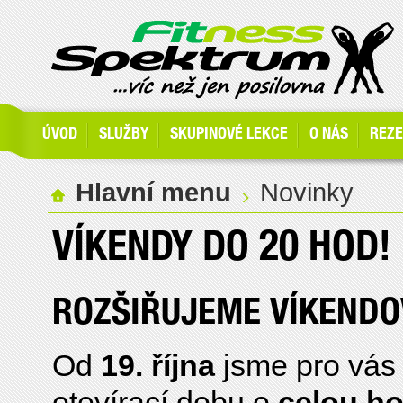
ÚVOD
SLUŽBY
SKUPINOVÉ LEKCE
O NÁS
REZ
Hlavní menu
Novinky
VÍKENDY DO 20 HOD!
ROZŠIŘUJEME VÍKENDO
Od
19. října
jsme pro vás 
otevírací dobu o
celou h