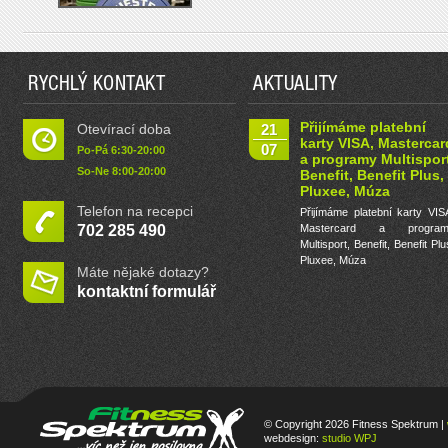
RYCHLÝ KONTAKT
AKTUALITY
Přijímáme platební
Otevírací doba
21
karty VISA, Mastercar
07
Po-Pá 6:30-20:00
a programy Multisport
So-Ne 8:00-20:00
Benefit, Benefit Plus,
Pluxee, Múza
Telefon na recepci
Přijímáme platební karty VIS
702 285 490
Mastercard a program
Multisport, Benefit, Benefit Plu
Pluxee, Múza
Máte nějaké dotazy?
kontaktní formulář
© Copyright 2026 Fitness Spektrum |
webdesign:
studio WPJ