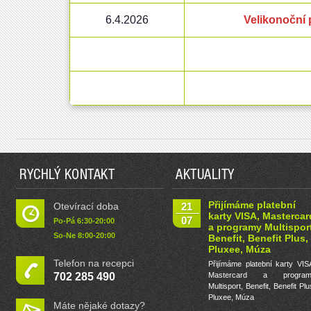
6.4.2026
Velikonoční 
RYCHLÝ KONTAKT
AKTUALITY
Přijímáme platební
Otevírací doba
21
karty VISA, Mastercar
07
Po-Pá 6:30-20:00
a programy Multisport
So-Ne 8:00-20:00
Benefit, Benefit Plus,
Pluxee, Múza
Telefon na recepci
Přijímáme platební karty VIS
702 285 490
Mastercard a program
Multisport, Benefit, Benefit Plu
Pluxee, Múza
Máte nějaké dotazy?