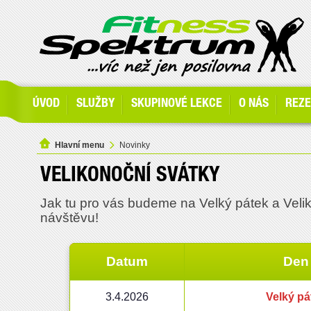
ÚVOD
SLUŽBY
SKUPINOVÉ LEKCE
O NÁS
REZ
Hlavní menu
Novinky
VELIKONOČNÍ SVÁTKY
Jak tu pro vás budeme na Velký pátek a Veli
návštěvu!
Datum
Den
3.4.2026
Velký pá