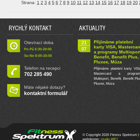
Strana:
1
2
3
4
5
6
7
8
9
10
11
12
13
14
15
16
17
18
19
20
RYCHLÝ KONTAKT
AKTUALITY
Přijímáme platební
Otevírací doba
21
karty VISA, Mastercar
07
Po-Pá 6:30-20:00
a programy Multisport
So-Ne 8:00-20:00
Benefit, Benefit Plus,
Pluxee, Múza
Telefon na recepci
Přijímáme platební karty VIS
702 285 490
Mastercard a program
Multisport, Benefit, Benefit Plu
Pluxee, Múza
Máte nějaké dotazy?
kontaktní formulář
© Copyright 2026 Fitness Spektrum |
webdesign:
studio WPJ