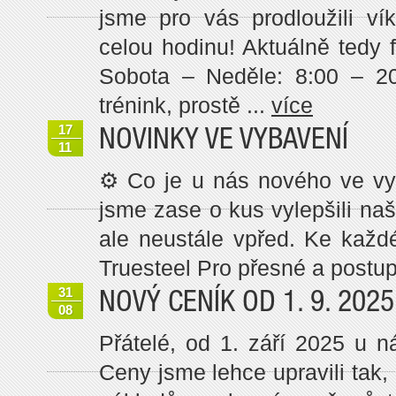
jsme pro vás prodloužili ví
celou hodinu! Aktuálně tedy 
Sobota – Neděle: 8:00 – 2
trénink, prostě ...
více
17
NOVINKY VE VYBAVENÍ
11
⚙️ Co je u nás nového ve vy
jsme zase o kus vylepšili na
ale neustále vpřed. Ke každ
Truesteel Pro přesné a postup
31
NOVÝ CENÍK OD 1. 9. 2025
08
Přátelé, od 1. září 2025 u n
Ceny jsme lehce upravili tak