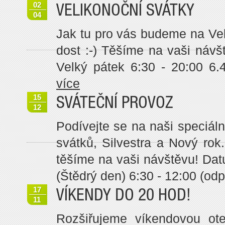
02
VELIKONOČNÍ SVÁTKY
04
Jak tu pro vás budeme na Ve
dost :-) Těšíme na vaši náv
Velký pátek 6:30 - 20:00 6.
více
15
SVÁTEČNÍ PROVOZ
12
Podívejte se na naši speciál
svátků, Silvestra a Nový ro
těšíme na vaši návštěvu! Da
(Štědrý den) 6:30 - 12:00 (odp
17
VÍKENDY DO 20 HOD!
11
Rozšiřujeme víkendovou ote