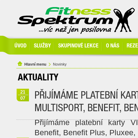
ÚVOD
SLUŽBY
SKUPINOVÉ LEKCE
O NÁS
REZ
Hlavní menu
Novinky
AKTUALITY
21
PŘIJÍMÁME PLATEBNÍ KAR
07
MULTISPORT, BENEFIT, BE
Přijímáme platební karty V
Benefit, Benefit Plus, Pluxee