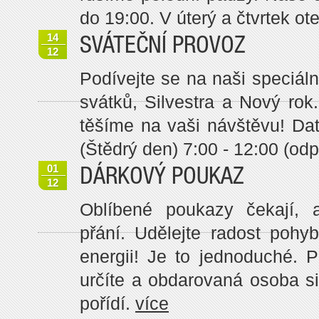
do 19:00. V úterý a čtvrtek ot
14
SVÁTEČNÍ PROVOZ
12
Podívejte se na naši speciál
svátků, Silvestra a Nový ro
těšíme na vaši návštěvu! Da
(Štědrý den) 7:00 - 12:00 (odp
01
DÁRKOVÝ POUKAZ
12
Oblíbené poukazy čekají, 
přání. Udělejte radost pohyb
energii! Je to jednoduché. 
určíte a obdarovaná osoba si 
pořídí.
více