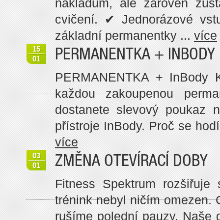
nákladům, ale zároveň zůst
cvičení. ✔ Jednorázové vst
základní permanentky ...
více
15
PERMANENTKA + INBODY
01
PERMANENTKA + InBody Kup
každou zakoupenou perma
dostanete slevový poukaz 
přístroje InBody. Proč se hod
více
03
ZMĚNA OTEVÍRACÍ DOBY
01
Fitness Spektrum rozšiřuje
trénink nebyl ničím omezen.
rušíme polední pauzy. Naše 